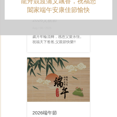
龍舟競渡蒲艾飄香，祝福您
闔家端午安康佳節愉快
2026父親節
Aug / 08 / 2026
歲月年輪流轉，感恩父愛永恆。
祝福天下爸爸,父親節快樂!!
2026端午節