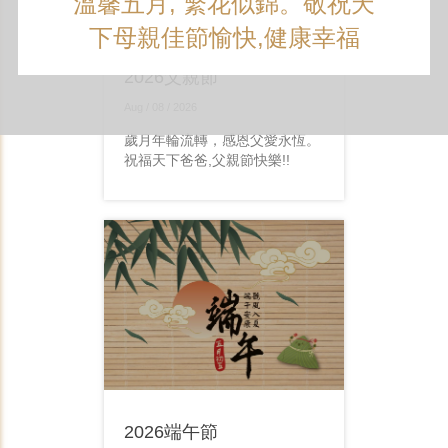
溫馨五月, 繁花似錦。敬祝天
下母親佳節愉快,健康幸福
2026父親節
Aug / 08 / 2026
歲月年輪流轉，感恩父愛永恆。
祝福天下爸爸,父親節快樂!!
2026端午節